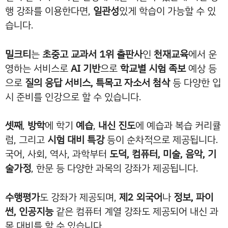
행 강좌를 이용한다면,
일관성
있게 학습이 가능할 수 있
습니다.
밀크티
는
초중고 교과서 1위 출판사
인
천재교육
에서 운
영하는 서비스로
AI 기반
으로
학교별 시험 족보
예상 등
으로
질의 응답 서비스, 특목고 자소서 첨삭
등 다양한 입
시 준비를 인강으로 할 수 있습니다.
셋째
,
방학
에 학기
예습
,
내신 진도
에 예습과 복습 커리큘
럼, 그리고
시험 대비 특강
등이 순차적으로 제공됩니다.
국어, 사회, 역사, 과학부터
도덕, 컴퓨터, 미술, 음악, 기
술가정
, 한문 등 다양한 과목의 강좌가 제공됩니다.
수행평가
도 강좌가 제공되며,
제2 외국어
나
정보, 파이
썬, 인공지능
같은 컴퓨터 계열 강좌도 제공되어 내신 과
목 대비를 할 수 있습니다.