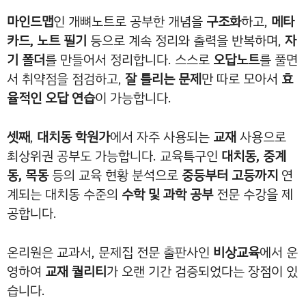
마인드맵
인 개뼈노트로 공부한 개념을
구조화
하고,
메타
카드, 노트 필기
등으로 계속 정리와 출력을 반복하며,
자
기 폴더
를 만들어서 정리합니다. 스스로
오답노트
를 풀면
서 취약점을 점검하고,
잘 틀리는 문제
만 따로 모아서
효
율적인 오답 연습
이 가능합니다.
셋째
,
대치동 학원가
에서 자주 사용되는
교재
사용으로
최상위권 공부도 가능합니다. 교육특구인
대치동, 중계
동, 목동
등의 교육 현황 분석으로
중등부터 고등까지
연
계되는 대치동 수준의
수학 및 과학 공부
전문 수강을 제
공합니다.
온리원은 교과서, 문제집 전문 출판사인
비상교육
에서 운
영하여
교재 퀄리티
가 오랜 기간 검증되었다는 장점이 있
습니다.