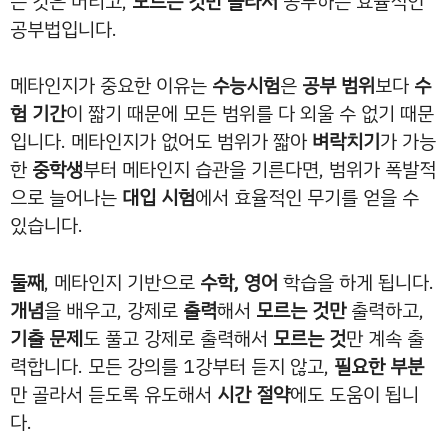
는 것은 버리고,
모르는 것만 골라서
공부하는 효율적인
공부법입니다.
메타인지가 중요한 이유는
수능시험
은
공부 범위
보다
수
험 기간
이 짧기 때문에 모든 범위를 다 외울 수 없기 때문
입니다. 메타인지가 없어도 범위가 짧아
벼락치기
가 가능
한
중학생
부터 메타인지 습관을 기른다면, 범위가 폭발적
으로 늘어나는
대입 시험
에서 효율적인 무기를 얻을 수
있습니다.
둘째
, 메타인지 기반으로
수학, 영어
학습을 하게 됩니다.
개념
을 배우고, 강제로
출력
해서
모르는 것만
출력하고,
기출 문제
도 풀고 강제로 출력해서
모르는 것
만 계속 출
력합니다. 모든 강의를 1강부터 듣지 않고,
필요한 부분
만 골라서 듣도록 유도해서
시간 절약
에도 도움이 됩니
다.