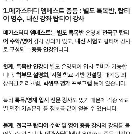
1.메가스터디 엠베스트 중등 : 별도 특목반, 탑티
어 영수, 내신 강좌 탑티어 강사
메가스터디 엠베스트
는
별도 특목반
운영에
전국구 탑티
어 수학/영어
강사 강의가 있고,
내신 시험
도 탑티어 강사
로 구성되는
중등 인강
입니다.
첫째
,
특목반 인강
이 별도 운영되어 입시 준비가 가능합
니다.
학부모 설명회
,
지원 학교 기반 컨설팅
, 대치동 최
상위권 커리큘럼,
학생부 평가 프로그램
등이 있습니다.
특히
특목/영재 입시 전문 강사
도 있기 때문에 각종 학교
별 면접 기출문제 등 정보를 많이 얻을 수 있습니다.
둘째
,
전국구 탑티어 수학 및 영어 중등 강사
의 강의를 들
어볼 수 있습니다.
메가스터디
에서 운영하는 중등 인강으