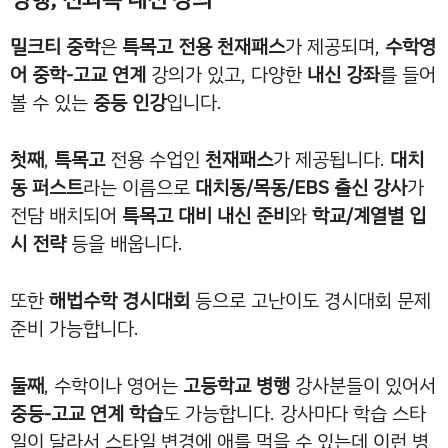
밀크티 중학
은
특목고 전용 천재패스
가 제공되며,
수학영
어 중학-고교 연계
강의가 있고, 다양한
내신 강좌
를 들어
볼 수 있는
중등 인강
입니다.
첫째
,
특목고
전용 수업인
천재패스
가 제공됩니다.
대치
동 퍼스트
라는 이름으로
대치동/목동/EBS 출신 강사
가
전담 배치되어
특목고 대비 내신 준비
와
학교/계열별 입
시 전략
등을 배웁니다.
또한
해법수학 경시대회
등으로 고난이도 경시대회 문제
준비 가능합니다.
둘째
, 수학이나 영어는
고등학교 병행
강사분들이 있어서
중등-고교 연계 학습
도 가능합니다. 강사마다 학습 스타
일이 달라서 스타일 변경에 애를 먹을 수 있는데 이런 병