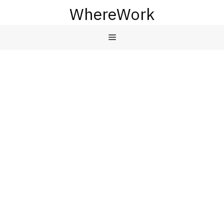
컨
WhereWork
텐
츠
메
로
건
뉴
너
뛰
기