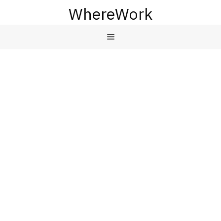
컨
WhereWork
텐
츠
메
로
건
뉴
너
뛰
기