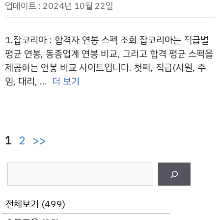
업데이트 : 2024년 10월 22일
1.잡코리아 : 합격자 연봉 스펙 조회 잡코리아는 직급별
평균 연봉, 동종업계 연봉 비교, 그리고 합격 평균 스펙을
제공하는 연봉 비교 사이트입니다. 첫째, 직급(사원, 주
임, 대리, …
더 보기
페
페
1
2
>>
이
이
검
지
지
색
전체보기
(499)