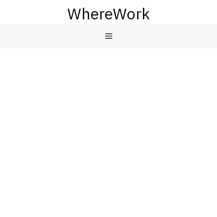
컨
WhereWork
텐
츠
메
로
건
뉴
너
뛰
기