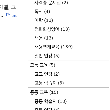
자격증 문제집
(2)
이별, 그
독서
(4)
 …
더 보
어학
(13)
전화화상영어
(13)
채용
(13)
채용연계교육
(139)
일반 인강
(5)
고등 교육
(5)
고교 인강
(2)
고등 학습지
(3)
중등 교육
(15)
중등 학습지
(10)