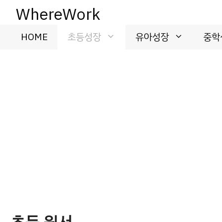
컨
WhereWork
텐
츠
HOME
초등성장
유아성장
중학
로
건
너
뛰
기