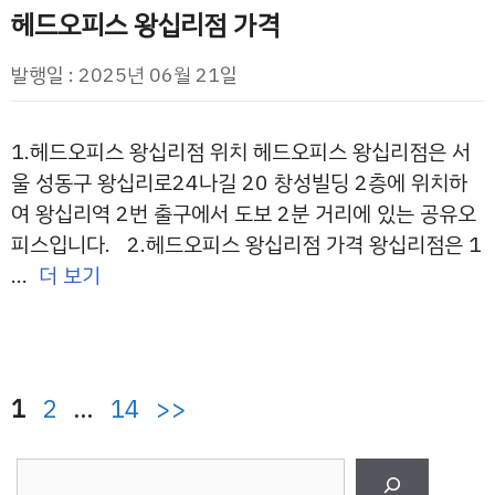
헤드오피스 왕십리점 가격
발행일 : 2025년 06월 21일
1.헤드오피스 왕십리점 위치 헤드오피스 왕십리점은 서
울 성동구 왕십리로24나길 20 창성빌딩 2층에 위치하
여 왕십리역 2번 출구에서 도보 2분 거리에 있는 공유오
피스입니다. 2.헤드오피스 왕십리점 가격 왕십리점은 1
…
더 보기
페
페
페
1
2
…
14
>>
이
이
이
검
지
지
지