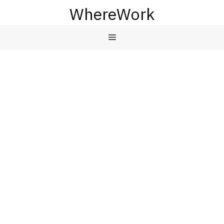
컨
WhereWork
텐
츠
메
로
건
뉴
너
뛰
기