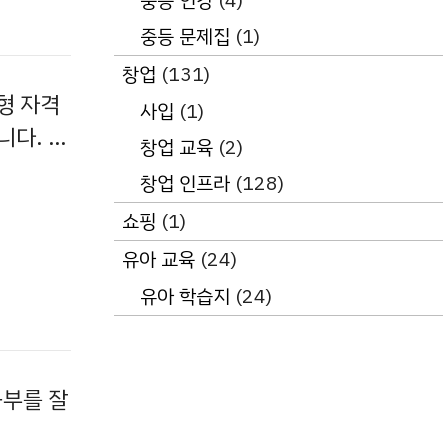
중등 인강
(4)
중등 문제집
(1)
창업
(131)
형 자격
사입
(1)
니다. …
창업 교육
(2)
창업 인프라
(128)
쇼핑
(1)
유아 교육
(24)
유아 학습지
(24)
공부를 잘