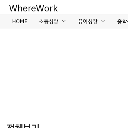
컨
WhereWork
텐
츠
HOME
초등성장
유아성장
중학
로
건
너
뛰
기