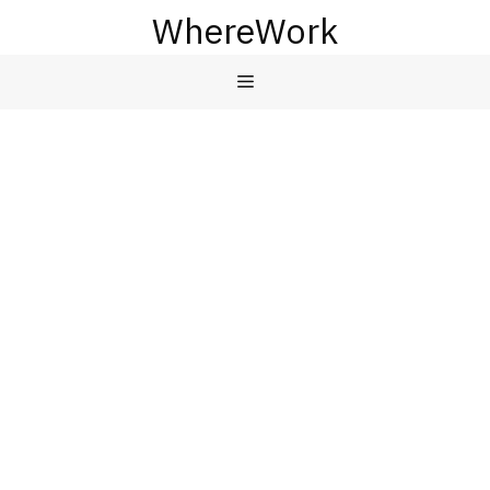
컨
WhereWork
텐
츠
메
로
건
뉴
너
뛰
기