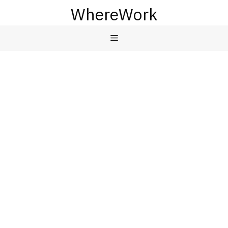
컨
WhereWork
텐
츠
메
로
건
뉴
너
뛰
기