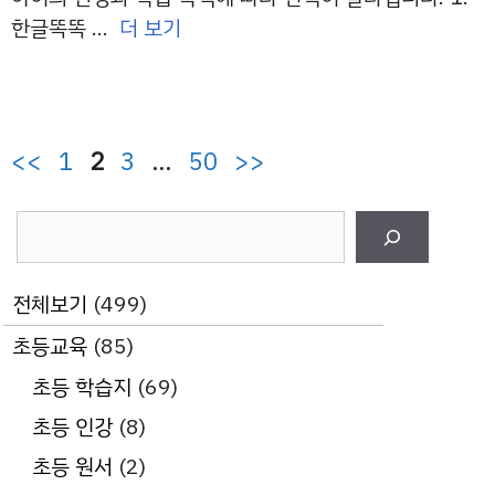
한글똑똑 …
더 보기
페
페
페
페
<<
1
2
3
…
50
>>
이
이
이
이
검
지
지
지
지
색
전체보기
(499)
초등교육
(85)
초등 학습지
(69)
초등 인강
(8)
초등 원서
(2)