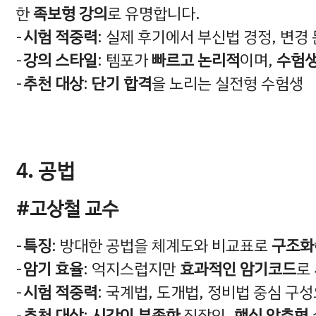
한
족보형 강의
로 유명합니다.
시험 적중력
: 실제 후기에서 부신법 경정, 변경
강의 스타일
: 템포가
빠르고 논리적
이며,
수험생
추천 대상
:
단기 합격
을 노리는 실전형 수험생
4. 공법
#고상철 교수
특징
: 방대한 공법을 체계도와 비교표로
구조화
암기 효율
: 억지스럽지만
효과적인 암기코드
로
시험 적중력
: 국계법, 도개법, 정비법 중심 구
추천 대상
:
시간이 부족한
직장인,
핵심 압축형