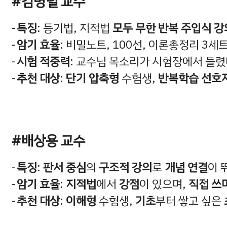
#김병렬 교수
특징
: 등기법, 지적법
모두 무한 반복 주입식 강
암기 효율
: 비밀노트, 100선, 이론총정리 3
시험 적중력
: 교수님 목소리가 시험장에서 들렸
추천 대상
:
단기 압축형
수험생,
반복학습 선호
#배상용 교수
특징
:
판서 중심
의
구조적 강의
로
개념 연결
이 
암기 효율
:
지적법
에서
강점
이 있으며,
직접 쓰
추천 대상
:
이해형
수험생,
기초
부터 쌓고 싶은