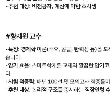
추천 대상
:
비전공자, 계산에 약한 초시생
#황재원 교수
특징
:
경제학 이론
(수요, 공급, 탄력성 등)을
도
습니다.
암기 효율
: 스마트학개론 교재와
깔끔한 암기코
다.
시험 적중력
: 매년 100선 및 모의고사 적중률
추천 대상
:
논리적 구조
를 중시하는
직장인형 