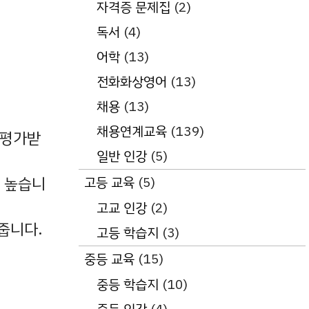
자격증 문제집
(2)
독서
(4)
어학
(13)
전화화상영어
(13)
채용
(13)
채용연계교육
(139)
 평가받
일반 인강
(5)
고등 교육
(5)
 높습니
고교 인강
(2)
어줍니다.
고등 학습지
(3)
중등 교육
(15)
중등 학습지
(10)