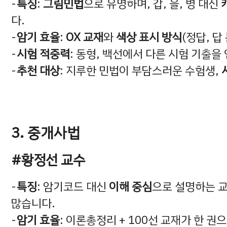
특징
:
그림민법
으로 유명하며, 갑, 을, 병 대신
다.
암기 효율
:
OX 교재
와
색상 표시 방식
(정답, 답
시험 적중력
: 동형, 백선에서 다른 시험 기출을
추천 대상
: 지루한 민법이 부담스러운 수험생,
3. 중개사법
#황정선 교수
특징
: 암기코드 대신
이해 중심
으로 설명하는 
많습니다.
암기 효율
: 이론총정리 + 100선 교재가 한 