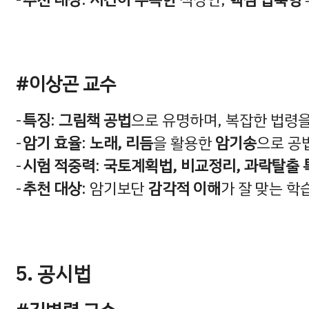
#이상곤 교수
특징
:
그림책 공법
으로 유명하며, 복잡한 법령
암기 효율
:
노래, 리듬
을 활용한
암기송
으로 공
시험 적중력
:
국토계획법, 비교정리, 과락탈출 
추천 대상
: 암기보단
감각적 이해
가 잘 맞는 학
5. 공시법