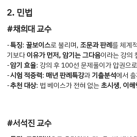
2. 민법
#채희대 교수
특징
:
꿀보이스
로 불리며,
조문과 판례
를 체계
기보다
이유가 먼저, 암기는 그다음
이라는 강의 
암기 효율
: 강의 후 100선 문제풀이가 압권으
시험 적중력
:
매년 판례특강
과
기출분석
에서 출
추천 대상
: 법 베이스가 전혀 없는
초시생
,
이해
#서석진 교수