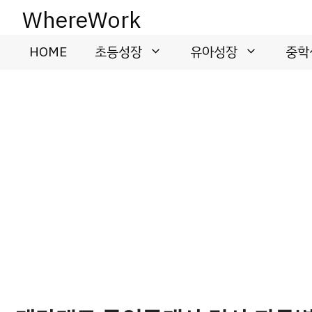
컨
WhereWork
텐
츠
HOME
초등성장
유아성장
중학
로
건
너
뛰
기