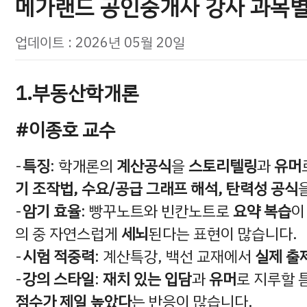
메가랜드 공인중개사 강사 과목별
업데이트 : 2026년 05월 20일
1.부동산학개론
#이종호 교수
특징
: 학개론의
계산공식
을
스토리텔링
과
유머
기 조작법, 수요/공급 그래프 해석, 탄력성 공식
암기 효율
: 빵꾸노트와 빈칸노트로
요약 복습
이
의 중 자연스럽게
세뇌
된다는 표현이 많습니다.
시험 적중력
: 계산특강, 백선 교재에서
실제 출
강의 스타일
:
재치 있는 입담
과
유머
로 지루할 
점수가 제일 높았다
는 반응이 많습니다.