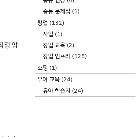
중등 인강
(4)
중등 문제집
(1)
창업
(131)
사입
(1)
작정 암
창업 교육
(2)
창업 인프라
(128)
쇼핑
(1)
유아 교육
(24)
유아 학습지
(24)