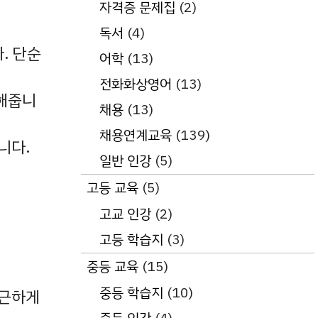
자격증 문제집
(2)
독서
(4)
. 단순
어학
(13)
전화화상영어
(13)
해줍니
채용
(13)
채용연계교육
(139)
니다.
일반 인강
(5)
고등 교육
(5)
고교 인강
(2)
고등 학습지
(3)
중등 교육
(15)
중등 학습지
(10)
친근하게