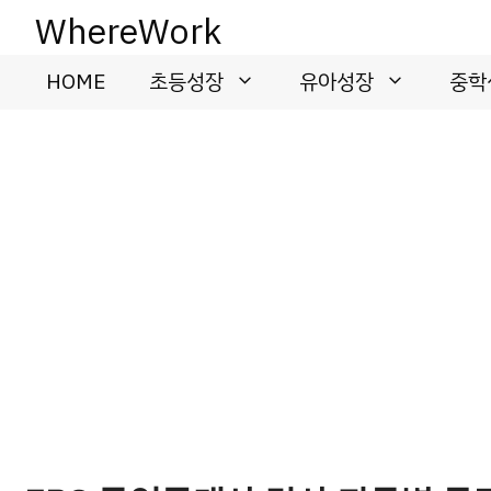
컨
WhereWork
텐
츠
HOME
초등성장
유아성장
중학
로
건
너
뛰
기