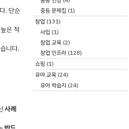
중등 인강
(4)
다. 단순
중등 문제집
(1)
창업
(131)
 높은 적
사입
(1)
창업 교육
(2)
있습니다.
창업 인프라
(128)
쇼핑
(1)
유아 교육
(24)
유아 학습지
(24)
신
사례
는
반드