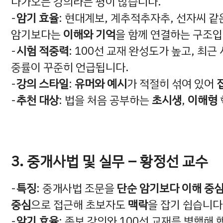
다가오는 강의라는 평이 많습니다.
암기 효율
: 현대계보, 계추적추자추, 선자씨 같
암기보다는
이해와 기억
을 함께 연결하는 구조입
시험 적중력
: 100선 교재 완성도가 높고, 최
중률이 꾸준히 언급됩니다.
강의 스타일
:
유머와 예시
가 적절히 섞여 있어
추천 대상
: 법을 처음 공부하는
초시생
,
이해형
3. 중개사법 및 실무 – 황정선 교수
특징
: 중개사법 조문을
단순 암기보다 이해 중
중심
으로 접근해 초보자도
맥락
을 잡기 쉽습니다
암기 효율
: 족보 강의와 100선 교재를 병행