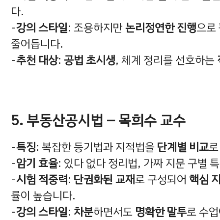
다.
강의 스타일
: 조용하지만
논리정연한 진행
으로
줄어듭니다.
추천 대상
:
공법 초시생
, 체계 정리를 선호하는
5. 부동산공시법 – 목희수 교수
특징
: 복잡한 등기법과 지적법을
단계별 비교
로
암기 효율
: 있다 없다 정리법, 가짜 지문 구별 
시험 적중력
:
단권화된 교재
로 구성되어
핵심 
률이 높습니다.
강의 스타일
:
차분
하면서도
명확한 말투
로 수