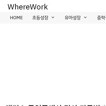
컨
WhereWork
텐
츠
HOME
초등성장
유아성장
중학
로
건
너
뛰
기