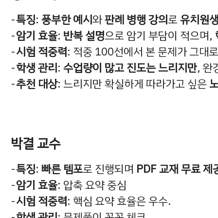
특징
:
풍부한 예시
와
판례 병행 강의
로
유치원생
암기 효율
:
반복 설명
으로 암기 부담이 적으며,
시험 적중력
: 적중 100선에서 본 문제가 그대
학생 관리
:
수업량이 많고 진도는 느리지만
, 
추천 대상
: 느리지만 확실하게 따라가고 싶은
박결 교수
특징
:
빠른 템포
로 진행되며
PDF 교재 무료 제
암기 효율
: 압축 요약 중심
시험 적중력
: 핵심 요약 효율은 우수.
학생 관리
: 문제풀이 꼼꼼 체크