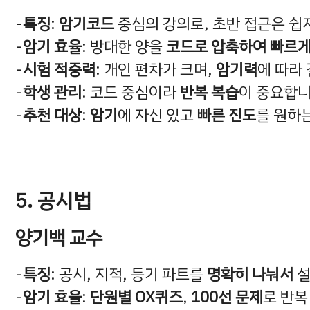
특징
:
암기코드
중심의 강의로, 초반 접근은 쉽
암기 효율
: 방대한 양을
코드로 압축하여 빠르
시험 적중력
: 개인 편차가 크며,
암기력
에 따라
학생 관리
: 코드 중심이라
반복 복습
이 중요합니
추천 대상
:
암기
에 자신 있고
빠른 진도
를 원하
5. 공시법
양기백 교수
특징
: 공시, 지적, 등기 파트를
명확히 나눠서
설
암기 효율
:
단원별 OX퀴즈
,
100선 문제
로 반복