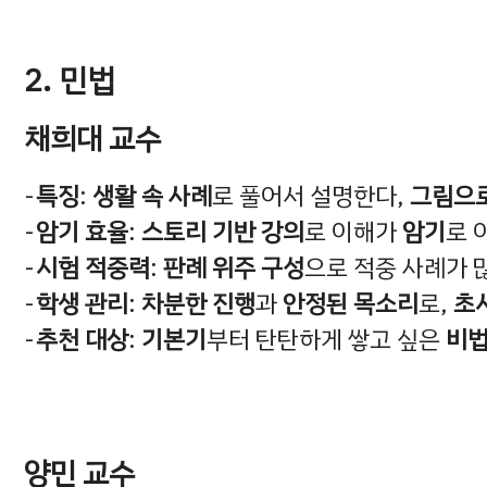
2. 민법
채희대 교수
특징
:
생활 속 사례
로 풀어서 설명한다,
그림으로
암기 효율
:
스토리 기반 강의
로 이해가
암기
로 
시험 적중력
:
판례 위주 구성
으로 적중 사례가 
학생 관리
:
차분한 진행
과
안정된 목소리
로,
초
추천 대상
:
기본기
부터 탄탄하게 쌓고 싶은
비법
양민 교수