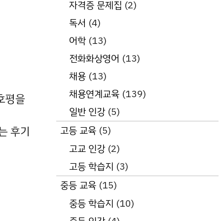
자격증 문제집
(2)
독서
(4)
어학
(13)
전화화상영어
(13)
채용
(13)
채용연계교육
(139)
 호평을
일반 인강
(5)
고등 교육
(5)
는 후기
고교 인강
(2)
고등 학습지
(3)
중등 교육
(15)
중등 학습지
(10)