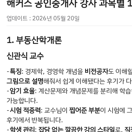
해커스 공인중개사 강사 과목별 1
업데이트 : 2026년 05월 20일
1. 부동산학개론
신관식 교수
특징
: 경제학, 경영학 개념을
비전공자
도 이해
그림으로 설명
해줘서 쉽게 이해됐다는 후기가 
암기 효율
: 계산문제와 개념문제를 분리해 학습
가능합니다.
시험 적중력
: 교수님이
찝어준 부분
이 시험에 
후기에서 반복됩니다.
학생 관리
:
잡담 없는 깔끔한 강의 스타일
로,
직