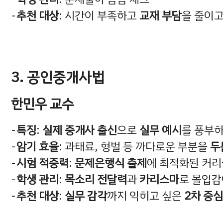
추천 대상
: 시간이 부족하고
교재 부담
을 줄이
3. 공인중개사법
한민우 교수
특징
:
실제 중개사 출신
으로
실무 예시
를 풍부
암기 효율
: 과태료, 형벌 등 까다로운 부분을
두
시험 적중력
:
문제은행식 출제
에 최적화된 커
학생 관리
:
목소리 전달력
과
카리스마
로 몰입감
추천 대상
:
실무 감각
까지 익히고 싶은
2차 중