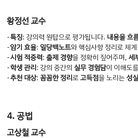
황정선 교수
특징
: 강의력 원탑으로 평가됩니다.
내용을 흐
암기 효율
:
일당백노트
와 핵심사항 정리로 체
시험 적중력
:
출제 경향
을 정확히 짚어주며,
세
학생 관리
: 강의 중간의
실무 경험담
이 이해도를
추천 대상
:
꼼꼼한 정리
로
고득점
을 노리는
성실
4. 공법
고상철 교수