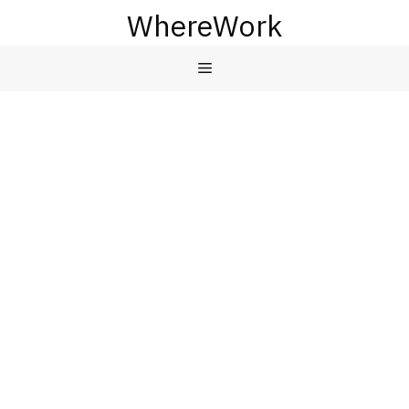
컨
WhereWork
텐
츠
메
로
건
뉴
너
뛰
기