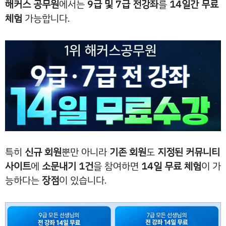
해커스 공무원
에서는
9급 및 7급 전강좌
를
14일간 무료
체험
가능합니다.
특히
신규 회원
뿐만 아니라
기존 회원
도
지정된 커뮤니티
사이트
에
소문내기 1건
을 참여하면
14일 무료 체험
이 가
능하다는
장점
이 있습니다.