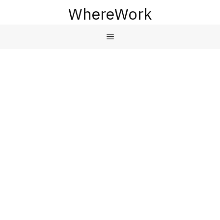
컨
WhereWork
텐
츠
메
로
건
뉴
너
뛰
기