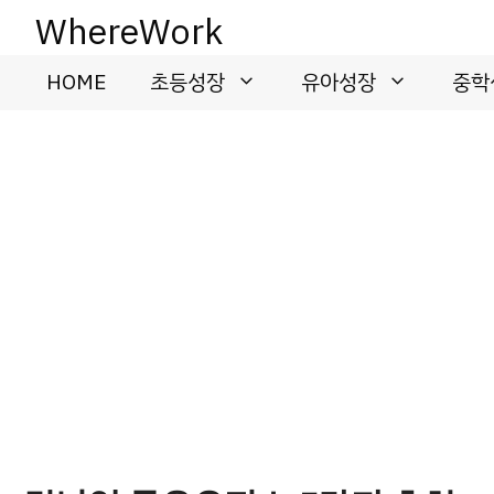
컨
WhereWork
텐
츠
HOME
초등성장
유아성장
중학
로
건
너
뛰
기