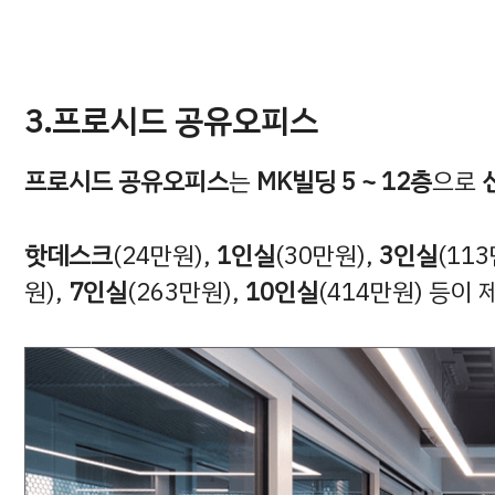
3.프로시드 공유오피스
프로시드 공유오피스
는
MK빌딩 5 ~ 12층
으로
핫데스크
(24만원),
1인실
(30만원),
3인실
(11
원),
7인실
(263만원),
10인실
(414만원) 등이