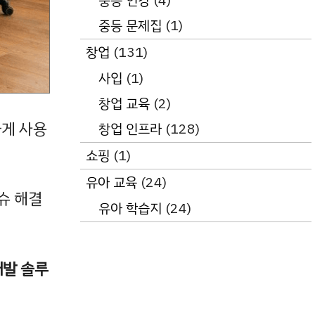
중등 인강
(4)
중등 문제집
(1)
창업
(131)
사입
(1)
창업 교육
(2)
게 사용
창업 인프라
(128)
쇼핑
(1)
유아 교육
(24)
슈 해결
유아 학습지
(24)
개발 솔루