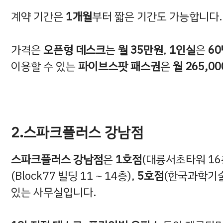
계약 기간은
1개월
부터 짧은 기간도 가능합니다
가격은
오픈형 데스크
는
월 35만원
,
1인실
은
6
이용할 수 있는
파이브스팟 패스권
은
월 265,0
2.스파크플러스 강남점
스파크플러스 강남점
은
1호점
(대륭서초타워 16
(Block77 빌딩 11 ~ 14층),
5호점
(한국과학기술회
있는 사무실입니다.