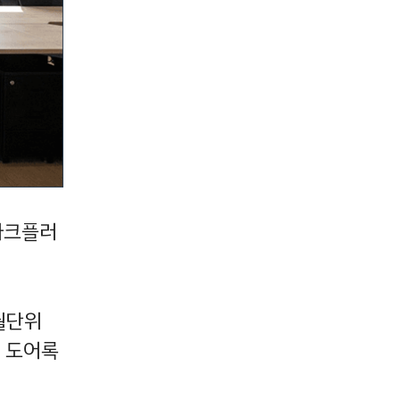
파크플러
월단위
털 도어록