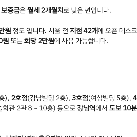
.
보증금
은
월세 2개월치
로 낮은 편입니다.
0만원
정도 입니다. 서울 전
지점 42개
에 오픈 데스
00원
또는
회당 2만원
에 사용 가능합니다.
층),
2호점
(강남빌딩 2층),
3호점
(여삼빌딩 5층),
관 2관 8 ~ 10층) 등으로
강남역
에서
도보 10분