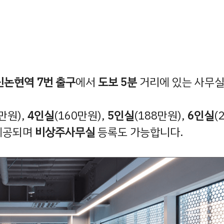
신논현역 7번 출구
에서
도보 5분
거리에 있는 사무실
3만원),
4인실
(160만원),
5인실
(188만원),
6인실
(
 제공되며
비상주사무실
등록도 가능합니다.