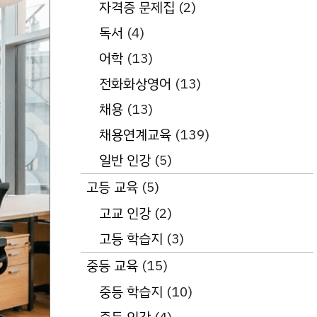
자격증 문제집
(2)
독서
(4)
어학
(13)
전화화상영어
(13)
채용
(13)
채용연계교육
(139)
일반 인강
(5)
고등 교육
(5)
고교 인강
(2)
고등 학습지
(3)
중등 교육
(15)
중등 학습지
(10)