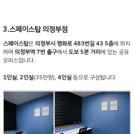
3.스페이스탑 의정부점
스페이스탑
은
의정부시 평화로 483번길 43 5층
에 위치
하여
의정부역 7번 출구
에서
도보 5분 거리
에 있는 공유
오피스입니다.
1인실
,
2인실
(35만원),
4인실
등으로 구성됩니다.