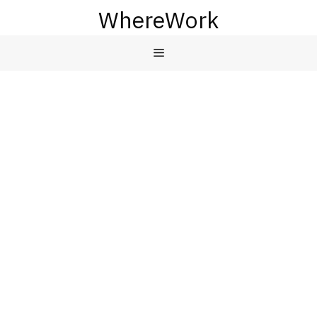
컨
WhereWork
텐
츠
메
로
건
뉴
너
뛰
기