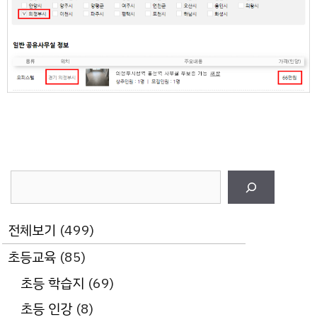
검
색
전체보기
(499)
초등교육
(85)
초등 학습지
(69)
초등 인강
(8)