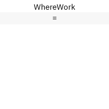
컨
WhereWork
텐
츠
메
로
건
뉴
너
뛰
기