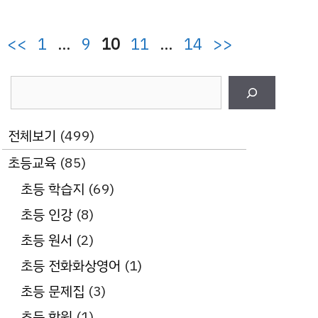
페
페
페
페
페
<<
1
…
9
10
11
…
14
>>
이
이
이
이
이
검
지
지
지
지
지
색
전체보기
(499)
초등교육
(85)
초등 학습지
(69)
초등 인강
(8)
초등 원서
(2)
초등 전화화상영어
(1)
초등 문제집
(3)
초등 학원
(1)