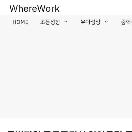
컨
WhereWork
텐
츠
HOME
초등성장
유아성장
중학
로
건
너
뛰
기