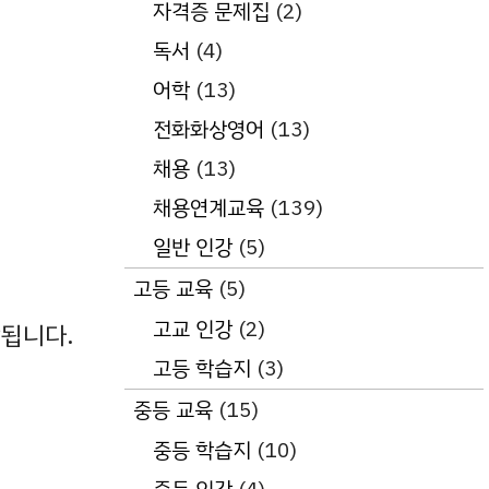
자격증 문제집
(2)
독서
(4)
어학
(13)
전화화상영어
(13)
채용
(13)
채용연계교육
(139)
일반 인강
(5)
고등 교육
(5)
고교 인강
(2)
감됩니다.
고등 학습지
(3)
중등 교육
(15)
중등 학습지
(10)