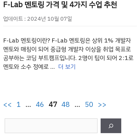
F-Lab 멘토링 가격 및 4가지 수업 추천
업데이트 : 2024년 10월 07일
F-Lab 멘토링이란? F-Lab 멘토링은 상위 1% 개발자
멘토와 매칭이 되어 중급형 개발자 이상을 취업 목표로
공부하는 코딩 부트캠프입니다. 2명이 팀이 되어 2:1로
멘토와 소수 정예로 …
더 보기
페
페
페
페
페
<<
1
…
46
47
48
…
50
>>
이
이
이
이
이
검
지
지
지
지
지
색