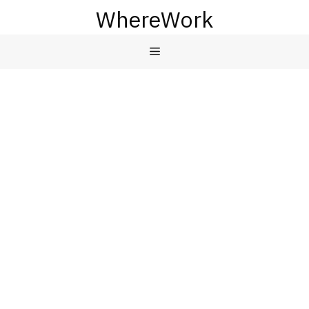
컨
WhereWork
텐
츠
메
로
건
뉴
너
뛰
기